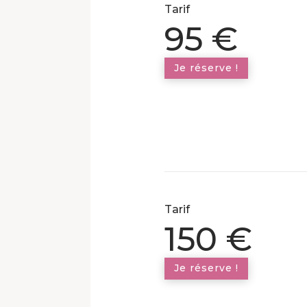
Tarif
95 €
Je réserve !
Tarif
150 €
Je réserve !