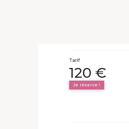
Tarif
120
€
Je réserve !