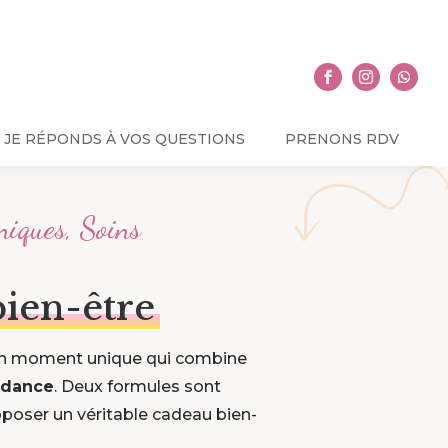
JE RÉPONDS À VOS QUESTIONS
PRENONS RDV
niques
,
Soins
bien-être
) un moment unique qui combine
idance
. Deux formules sont
poser un véritable cadeau bien-