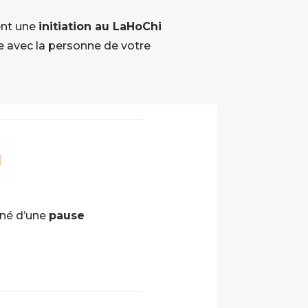
ent une
initiation au LaHoChi
e avec la personne de votre
gné d’une
pause