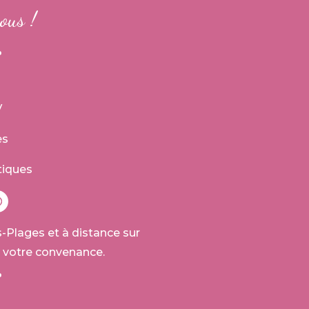
ous !
V
es
tiques
-Plages et à distance sur
 votre convenance.